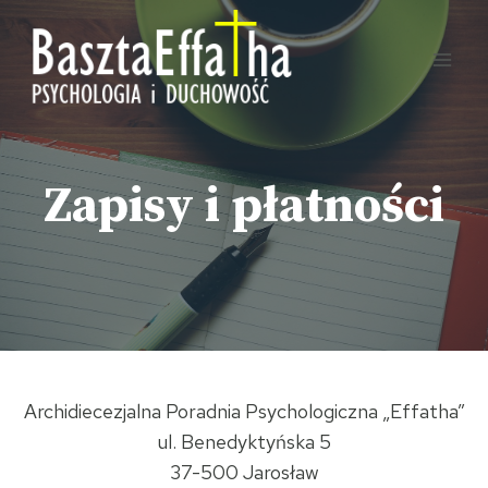
Przejdź
do
treści
Zapisy i płatności
Archidiecezjalna Poradnia Psychologiczna „Effatha”
ul. Benedyktyńska 5
37-500 Jarosław